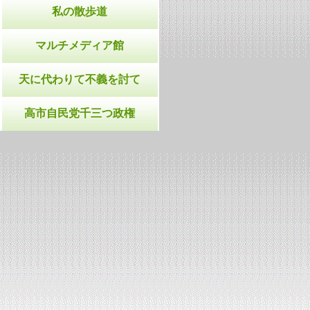
私の散歩道
マルチメディア館
天に代わりて不義を討て
高市自民党千三つ政権