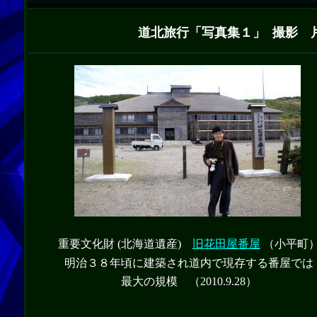
道北旅行「写真集１」
撮影 
重要文化財 (北海道遺産)
旧花田屋番屋
（小平町
明治３８年頃に建築され道内で現存する番屋では
最大の規模 （2010.9.28）