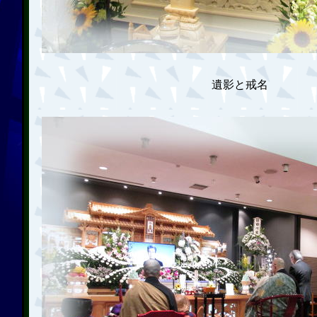
遺影と戒名